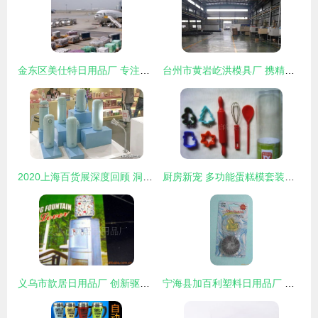
金东区美仕特日用品厂 专注韩国文具与日用百货的供应专家
台州市黄岩屹洪模具厂 携精湛注塑工艺，闪耀郑州塑博会日用品展区
2020上海百货展深度回顾 洞见家居日用品新趋势
厨房新宠 多功能蛋糕模套装，塑料制品点亮烘焙生活
义乌市歆居日用品厂 创新驱动，品质为本的日用品制造先锋
宁海县加百利塑料日用品厂 匠心制造，点亮日常生活