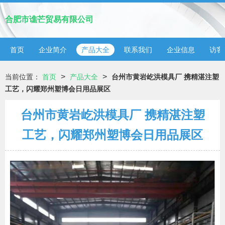
合肥市谯芒贸易有限公司
首页
企业简介
产品大全
联系我们
企业信息
访客
>
>
当前位置：
首页
产品大全
台州市黄岩屹洪模具厂 携精湛注塑
工艺，闪耀郑州塑博会日用品展区
台州市黄岩屹洪模具厂 携精湛注塑
工艺，闪耀郑州塑博会日用品展区